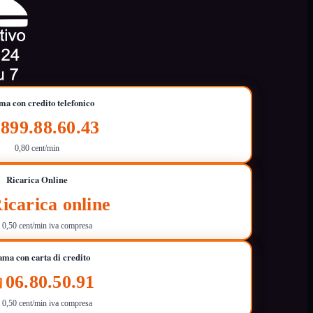
a con credito telefonico
899.88.60.43
0,80 cent/min
Ricarica Online
icarica online
i 0,50 cent/min iva compresa
ma con carta di credito
06.80.50.91
i 0,50 cent/min iva compresa