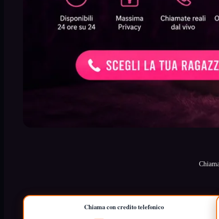
Chiamat
Chiama con credito telefonico