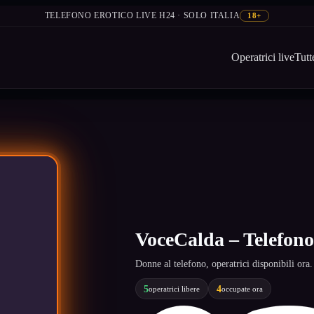
TELEFONO EROTICO LIVE H24 · SOLO ITALIA
18+
Operatrici live
Tutt
VoceCalda – Telefono 
Donne al telefono, operatrici disponibili or
5
4
operatrici libere
occupate ora