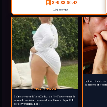
899.88.60.43
0,80 cent/min
Se ti ecciti alla vist
da sempre di leccar
…
DONNE GRASSE
La linea erotica di VoceCalda.it ti offre l’opportunità di
entrare in contatto con tante donne libere e disponibili
per conversazioni hot e…