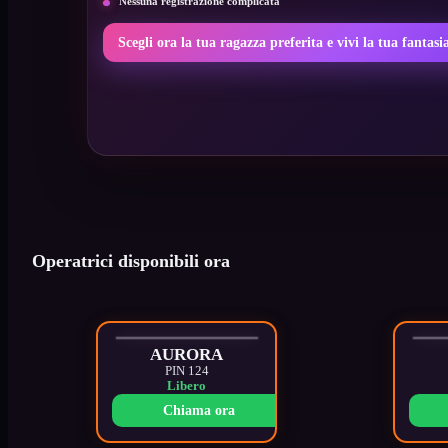
Nessuna registrazione complicata
Scegli ora la tua ragazza preferita e vivi la tua fantasia
Operatrici disponibili ora
AURORA
PIN 124
Libero
Chiama ora