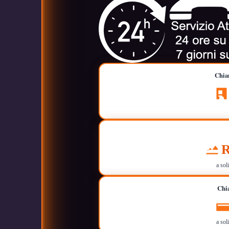
Chiam
R
a sol
Chia
a sol