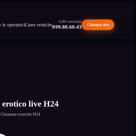
0,80 cent/min
e le operatrici
Linee erotiche
Chiama ora
899.88.60.43
erotico live H24
a. Chiamate erotiche H24.