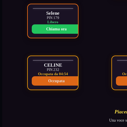
Selene
PIN 179
Libero
Chiama ora
CELINE
PIN 232
Occupata da 04:55
Oc
Occupata
Piace
Una voce se