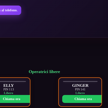
 al telefono.
Operatrici libere
ELLY
GINGER
PIN 113
PIN 141
Libero
Libero
Chiama ora
Chiama ora