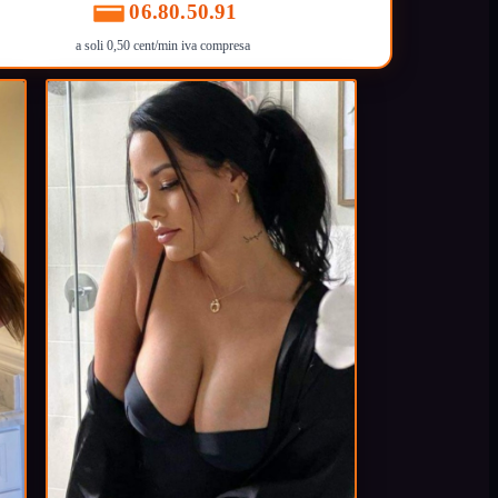
06.80.50.91
a soli 0,50 cent/min iva compresa