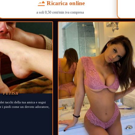
Ricarica online
a soli 0,50 cent/min iva compresa
FETISH
a dei tacchi della tua amica e sogni
le i piedi come un devoto adoratore,