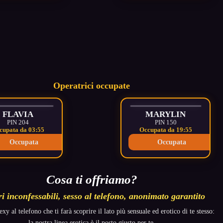
Operatrici occupate
FLAVIA
MARYLIN
PIN 204
PIN 150
cupata da 03:56
Occupata da 19:56
Occupata
Occupata
Cosa ti offriamo?
ri inconfessabili, sesso al telefono, anonimato garantito
xy al telefono che ti farà scoprire il lato più sensuale ed erotico di te stesso:
la nostra linea erotica è il posto giusto per te.