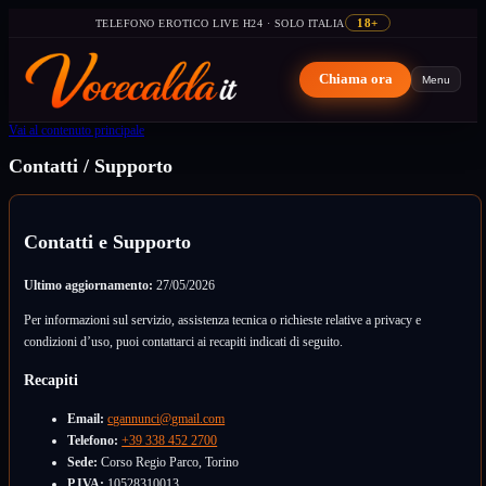
TELEFONO EROTICO LIVE H24 · SOLO ITALIA
18+
Chiama ora
Menu
Vai al contenuto principale
Contatti / Supporto
Contatti e Supporto
Ultimo aggiornamento:
27/05/2026
Per informazioni sul servizio, assistenza tecnica o richieste relative a privacy e
condizioni d’uso, puoi contattarci ai recapiti indicati di seguito.
Recapiti
Email:
cgannunci@gmail.com
Telefono:
+39 338 452 2700
Sede:
Corso Regio Parco, Torino
P.IVA:
10528310013