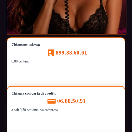
Chiamami adesso
899.88.60.61
0,80 cent/min
Chiama con carta di credito
06.80.50.91
a soli 0,50 cent/min iva compresa