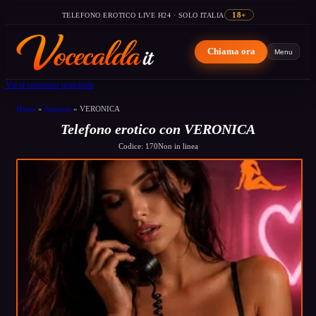
TELEFONO EROTICO LIVE H24 · SOLO ITALIA
18+
Chiama ora
Menu
Vai al contenuto principale
Home
»
Ragazze
»
VERONICA
Telefono erotico con VERONICA
Codice: 170
Non in linea