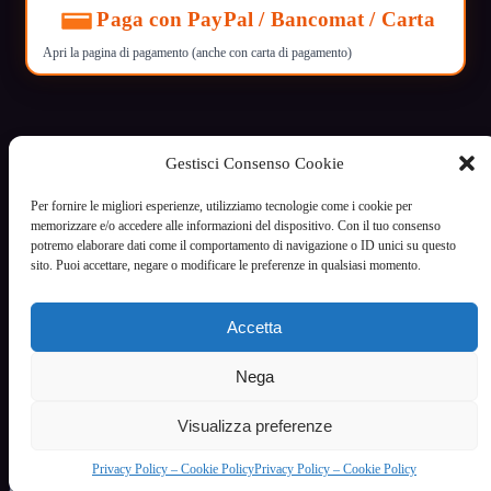
Paga con PayPal / Bancomat / Carta
Apri la pagina di pagamento (anche con carta di pagamento)
Gestisci Consenso Cookie
VoceCalda
Per fornire le migliori esperienze, utilizziamo tecnologie come i cookie per
Servizio di intrattenimento riservato ai maggiori di 18 anni
memorizzare e/o accedere alle informazioni del dispositivo. Con il tuo consenso
potremo elaborare dati come il comportamento di navigazione o ID unici su questo
Informazioni legali
sito. Puoi accettare, negare o modificare le preferenze in qualsiasi momento.
Termini e condizioni
Privacy Policy - Cookie Policy
Gestisci cookie
Accetta
Contatti / Supporto
Categorie principali
Nega
Donne Affascinanti e Mature Ti Aspettano al Telefono
Donne Grasse
Visualizza preferenze
Feticismo e desiderio: comprendere le proprie attrazioni
Fetish
Privacy Policy – Cookie Policy
Privacy Policy – Cookie Policy
Il Fascino delle Donne che Amano le Donne