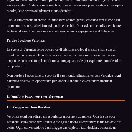
stia cercando un’interazione romantica, una conversazione provocante o un semplice
ascolto, lei è pronta ad adattarsi ai tuoi desideri.
Con la sua capacità di creare un’atmosfera coinvolgente, Veronica farà sì che ogni
momento trascorso al telefono sia indimenticabile. Non esitare a condividere le tue
fantasie; il suo obiettivo è rendere la tua esperienza appagante e soddisfacente.
Perché Scegliere Veronica
La scelta di Veronica come operatrice di telefono erotico ti assicura non solo un
ascolto attento, ma anche un’interazione carica di emozioni e sensualità. La sua
empatia e comprensione la rendono la compagna ideale per esplorare i tuoi desideri
più profondi.
Non perdere l’occasione di scoprire il suo mondo affascinante: con Veronica, ogni
chiamata diventa un’opportunità per lasciarsi andare e vivere intensamente il
momento.
Intimità e Passione con Veronica
Un Viaggio nei Tuoi Desideri
Veronica è qui per offrirti un’esperienza unica nel suo genere. Con la sua voce
sensuale, saprà come farti sentire a tuo agio e libero di esprimere le tue fantasie più
celate. Ogni conversazione è un viaggio che esplora i tuoi desideri, senza alcun