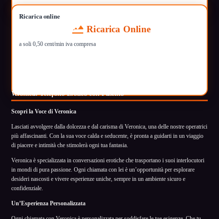
Ricarica online
Ricarica Online
a soli 0,50 cent/min iva compresa
Veronica: Telefono Erotico con Fascino
Scopri la Voce di Veronica
Lasciati avvolgere dalla dolcezza e dal carisma di Veronica, una delle nostre operatrici
più affascinanti. Con la sua voce calda e seducente, è pronta a guidarti in un viaggio
di piacere e intimità che stimolerà ogni tua fantasia.
Veronica è specializzata in conversazioni erotiche che trasportano i suoi interlocutori
in mondi di pura passione. Ogni chiamata con lei è un’opportunità per esplorare
desideri nascosti e vivere esperienze uniche, sempre in un ambiente sicuro e
confidenziale.
Un’Esperienza Personalizzata
Ogni chiamata con Veronica è personalizzata per soddisfare le tue esigenze. Che tu